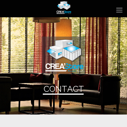
C
O
N
T
A
C
T