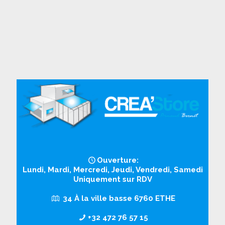
Ouverture:
Lundi, Mardi, Mercredi, Jeudi, Vendredi, Samedi
Uniquement sur RDV
34 À la ville basse 6760 ETHE
+32 472 76 57 15